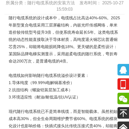
所属分类：随行电缆系统的安装方法 发布时间： 2025-10-27
15:59:03
随行电缆系统
的设计成本中，电缆线占比高达40%-60%。2025
年新型复合电缆采用三层屏蔽结构，内嵌光纤传感网络，单米
造价较传统型号提升3倍，但使系统寿命延长5年。这类电缆系
统的动态性能直接取决于导体材质，高纯度退火铜芯比普通铜
芯贵25%，却能将电能损耗降低18%。更关键的是柔性设计：
某国际品牌电梯实测显示，采用超柔电缆的随行系统，弯折寿
命达200万次，是普通电缆的4倍。
电缆线如何影响
随行电缆系统
溢价设计要素：
1.导体纯度（99.99%电解铜基准价）
2.抗扭结构（螺旋铠装层加工成本）
3.环境适应性（耐油/耐低温/抗UV认证）
现代
随行电缆系统
已不是简单线缆，而是智能载体。虽然初始
成本高30%，但全生命周期维护费节省60%。电缆系统的模块
化设计也影响价格：快插式接头比传统压接式贵40%，却能将