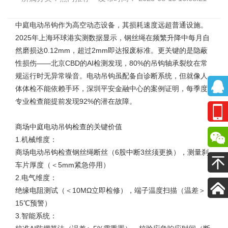
中庭电动吊钩
作为高空动态设备，其损耗速度远超普通设施。
2025年上海环球港实测数据显示，钢丝绳在频繁升降中每月自
然磨损达0.12mm，超过2mm即达报废标准。更关键的是隐蔽
性损伤——北京CBD的AI检测发现，80%的吊钩轴承裂纹在常
规运行时无异常噪音。电动吊钩虽配备自诊断系统，但就像人
体体检不能依赖手环，深圳平安金融中心的案例证明，每季度
专业检查能提前发现92%的潜在故障。
商场中庭电动吊钩检查的关键价值
1.机械维度：
商场电动吊钩
检查钢丝绳断丝（6股中断3丝须更换），测量刹
车片厚度（＜5mm紧急停用）
2.电气维度：
绝缘电阻测试（＜10MΩ立即检修），端子温度扫描（温差＞
15℃预警）
3.智能系统：