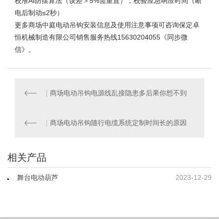
校准AI防摆算法（误差＞5%需重置），校验应急响应时间（断
电后制动≤2秒）
更多
商场中庭电动吊钩安装
信息及使用注意事项可咨询保定卓
恒机械制造有限公司销售服务热线15630204055《同步微
信》。
商场电动吊钩电源线乱接隐患多后果你想不到
商场电动吊钩随行电缆系统定制时间长的原因
相关产品
舞台电动葫芦
2023-12-29