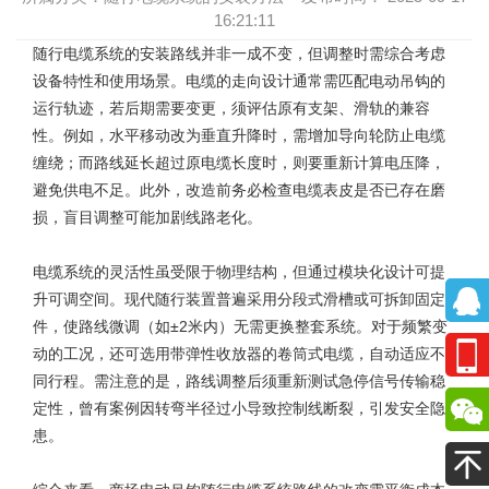
16:21:11
随行电缆系统的安装
路线并非一成不变，但调整时需综合考虑
设备特性和使用场景。电缆的走向设计通常需匹配电动吊钩的
运行轨迹，若后期需要变更，须评估原有支架、滑轨的兼容
性。例如，水平移动改为垂直升降时，需增加导向轮防止电缆
缠绕；而路线延长超过原电缆长度时，则要重新计算电压降，
避免供电不足。此外，改造前务必检查电缆表皮是否已存在磨
损，盲目调整可能加剧线路老化。
电缆系统
的灵活性虽受限于物理结构，但通过模块化设计可提
升可调空间。现代随行装置普遍采用分段式滑槽或可拆卸固定
件，使路线微调（如±2米内）无需更换整套系统。对于频繁变
动的工况，还可选用带弹性收放器的卷筒式电缆，自动适应不
同行程。需注意的是，路线调整后须重新测试急停信号传输稳
定性，曾有案例因转弯半径过小导致控制线断裂，引发安全隐
患。