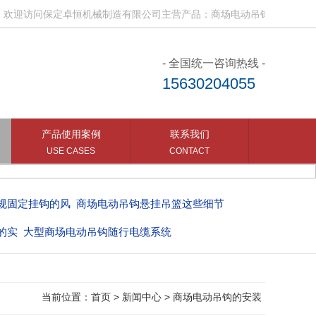
迎访问保定卓恒机械制造有限公司主营产品：商场电动吊钩、电动吊钩随
- 全国统一咨询热线 -
15630204055
产品使用案例
联系我们
USE CASES
CONTACT
规固定挂钩的风
商场电动吊钩悬挂吊篮这些细节
的实
大型商场电动吊钩随行电缆系统
当前位置：
首页
>
新闻中心
>
商场电动吊钩的安装