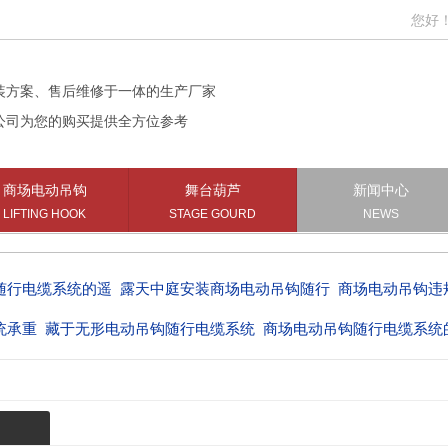
您好！欢
装方案、售后维修于一体的生产厂家
公司为您的购买提供全方位参考
商场电动吊钩
舞台葫芦
新闻中心
LIFTING HOOK
STAGE GOURD
NEWS
随行电缆系统的遥
露天中庭安装商场电动吊钩随行
商场电动吊钩违
统承重
藏于无形电动吊钩随行电缆系统
商场电动吊钩随行电缆系统
统型