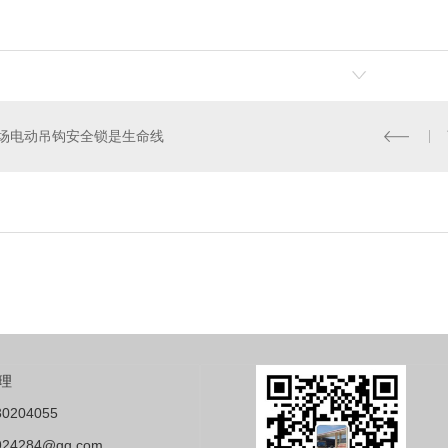
场电动吊钩安全锁是生命线
理
0204055
24284@qq.com