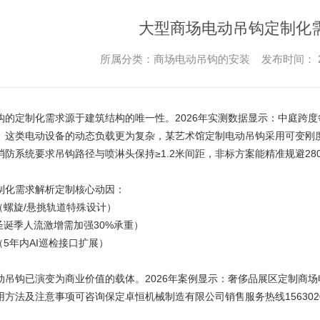
大型商场电动吊钩定制化
所属分类：商场电动吊钩的安装 发布时间： 2026-01
钩
的定制化需求源于建筑结构的唯一性。2026年实测数据显示：中庭跨度
。这类电动设备的动态负载更为复杂，某艺术馆定制电动吊钩采用可变刚度
防系统要求吊钩路径与喷淋头保持≥1.2米间距，非标方案能精准规避28
制
化需求解析定制核心动因：
（螺旋/悬挑轨道特殊设计）
圣诞季人流激增需加强30%承重）
（5年内AI巡检接口扩展）
动吊钩已演变为商业价值的载体。2026年案例显示：奢侈品展区定制商场
用方法及注意事项可咨询
保定卓恒机械制造有限公司
销售服务热线156302