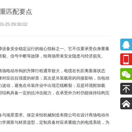
重匹配要点
 09:30:02
障设备安全稳定运行的核心指标之一。它不仅要承受自身重量
断裂、信号中断等故障，给商场带来安全隐患与经济损失。
商场电动吊钩的升降行程通常较大，电缆在长距离垂落状态
择对应抗拉强度的材质；其次是吊装载荷的间接影响，当电动
力波动，避免在吊装作业中出现芯线断裂；后是环境附加载
部结构具备一定的抗冲击能力，在承受外力时仍能保持结构完
备与场景需求。
保定卓恒机械制造有限公司
在设计商场电动吊
力学测算与材质选型，定制具备对应承重能力的电缆系统，为
。