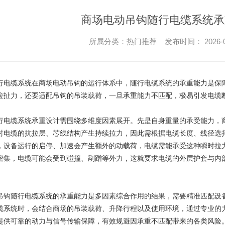
商场电动吊钩随行电缆系统承
所属分类：热门推荐 发布时间： 2026-03-25
行电缆系统
在商场电动吊钩的运行体系中，随行电缆系统的承重能力是保
拉扯力，还要适配吊钩的吊装载荷，一旦承重能力不匹配，极易引发电缆
行电缆系统承重设计需围绕多维度因素展开。先是自身重量的承受能力，
对电缆的抗拉层、芯线结构产生持续拉力，因此需根据电缆长度、线径选
，设备运行的启停、加速会产生额外的动载荷，电缆需能承受这种瞬时拉
密集，电缆可能会受到碰撞、剐蹭等外力，这就要求电缆的外层护套与内
吊钩随行电缆系统的承重能力是多因素综合作用的结果，需要精准匹配设
缆系统时，会结合商场的吊装载荷、升降行程以及使用环境，通过专业的
提供可靠的动力与信号传输保障，有效规避因承重不匹配带来的各类风险