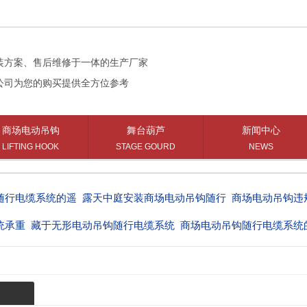
您
装方案、售后维修于一体的生产厂家
公司为您的购买提供全方位参考
商场电动吊钩
舞台葫芦
新闻中心
LIFTING HOOK
STAGE GOURD
NEWS
随行电缆系统的遥
露天中庭安装商场电动吊钩随行
商场电动吊钩违
统承重
藏于无形电动吊钩随行电缆系统
商场电动吊钩随行电缆系统
统型