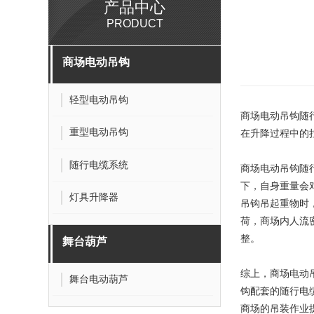
产品中心
PRODUCT
商场电动吊钩
轻型电动吊钩
商场电动吊钩随
重型电动吊钩
在升降过程中的
随行电缆系统
商场电动吊钩随
下，自身重量会
灯具升降器
吊钩吊起重物时
荷，商场内人流
整。
舞台葫芦
综上，商场电动
舞台电动葫芦
钩配套的随行电
商场的吊装作业