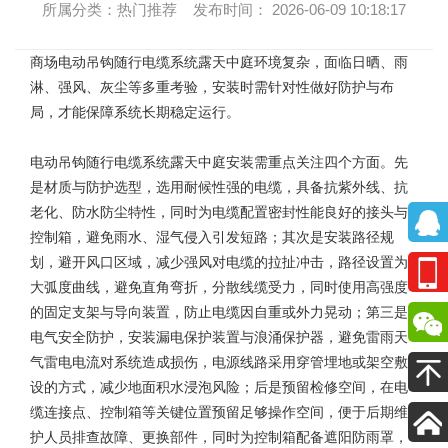
所属分类：热门推荐 发布时间： 2026-06-09 10:18:17
商场电动吊钩随行电缆系统
露天中庭环境复杂，面临日晒、雨
淋、强风、灰尘等多重考验，安装时需针对性做好防护与布
局，才能保障系统长期稳定运行。
电动吊钩随行电缆系统露天中庭安装需重点关注四个方面。先
是材质与防护选型，选用耐候性强的电缆，具备抗紫外线、抗
老化、防水防尘特性，同时为电缆配置密封性能良好的接头与
控制箱，避免雨水、湿气侵入引发短路；其次是安装路径规
划，避开风口区域，减少强风对电缆的拉扯冲击，路径设置为
大弧度曲线，避免直角弯折，分散线缆受力，同时使用高强度
的固定支架与导向装置，防止电缆因自重或外力晃动；第三是
电气安全防护，安装漏电保护装置与浪涌保护器，避免雷雨天
气雷电电流对系统造成损伤，电源线路采用穿管埋地或架空敷
设的方式，减少地面积水浸泡风险；后是预留检修空间，在电
缆连接点、控制箱等关键位置预留足够操作空间，便于后期维
护人员排查故障、更换部件，同时为控制箱配备遮阳防雨罩，