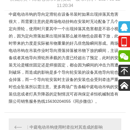
11:20:34
中庭电动吊钩
的导向定滑轮在设备吊装时如果出现掉落其危害
很大，而需要注意的是商场电动挂钩在安装时无论配备了几个
定向滑轮，使用时只要其中一个出现掉落其危害都是不容小视
的，因为定向滑落如果出现掉落那么被吊物也会跟着下放，此
时带来的力度是实际被吊物重量的好几倍危险瞬间形成。
商场
电动吊钩
在吊装作业时导向滑落掉落被吊物下放的瞬间，主设
备或者其他导向滑轮所承载的力度已经超出了预定，此时的安
装无论是螺丝固定还是焊接固定，都会因为瞬间的冲击力而遭
到破坏，而造成的影响是多个导向轮安装的设备其他导向轮也
会掉落，而一个导向轮安装时主设备的安装也会受到牵连严重
时也会坠落所以需注意。更多
商场广告条幅中庭电动吊钩
的安
装信息或者灯具升降器的定制情况可咨询保定卓恒机械制造有
限公司销售服务热线15630204055《同步微信》。
中庭电动吊钩使用时牵拉对其造成的影响