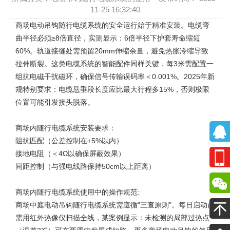
11-25 16:32:40
商场电动吊钩随行电缆系统
的安全运行始于精准安装。电缆弯
曲半径必须≥8倍直径，实测显示：6倍半径下护套寿命缩短
60%。轨道接缝处需预留20mm伸缩余量，避免热胀冷缩导致
拉伸断裂。这类电缆系统的智能配件同样关键，每3米需配置一
组抗电磁干扰磁环，确保信号传输误码率＜0.001%。2025年新
规特别要求：电缆悬垂段长度应比最大行程多15%，否则极限
位置可能引发接头脱落。
商场内
随行电缆系统
安装要求：
阻抗匹配（公差控制在±5%以内）
接地电阻（＜4Ω以确保屏蔽效果）
间距控制（与强电线路保持50cm以上距离）
商场内随行电缆系统使用中的操作规范:
商场中庭电动吊钩随行电缆系统
需遵循"三查原则"。每日启动前
需用红外热像仪扫描全线，某案例显示：未检测的局部过热点