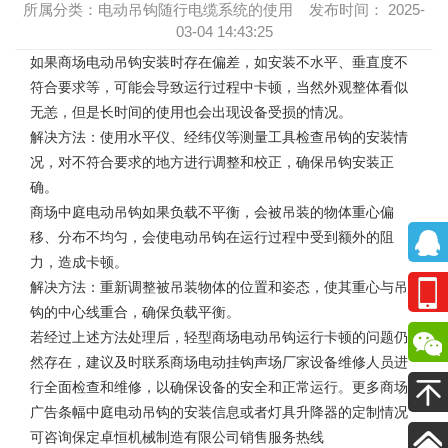
所属分类：电动吊钩随行电缆系统的使用 发布时间： 2025-
03-04 14:43:25
如果
商场电动吊钩
安装时存在偏差，如安装不水平、垂直度不
符合要求等，可能会导致运行过程中卡顿，当然外观整体看似
无恙，但是长时间的使用也会出现设备受损的情况。
解决方法：使用水平仪、经纬仪等测量工具检查吊钩的安装情
况，对不符合要求的地方进行调整和校正，确保吊钩安装正
确。
商场中庭电动吊钩
如果负载不平衡，会被吊装的物体重心偏
移、分布不均匀，会使电动吊钩在运行过程中受到额外的阻
力，造成卡顿。
解决方法：重新调整被吊装物体的位置和姿态，使其重心与吊
钩的中心线重合，确保负载平衡。
若经过上述方法处理后，轻型商场电动吊钩运行卡顿的问题仍
然存在，建议及时联系商场电动挂钩声场厂家设备维修人员进
行全面检查和维修，以确保设备的安全和正常运行。更多
商场
广告条幅中庭电动吊钩
的安装信息或者灯具升降器的定制情况
可咨询保定卓恒机械制造有限公司销售服务热线