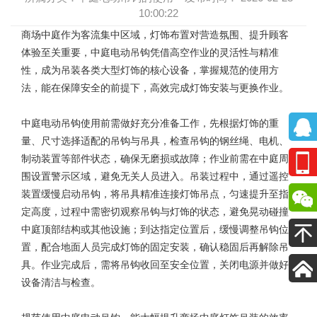
10:00:22
商场中庭作为客流集中区域，灯饰布置对营造氛围、提升顾客
体验至关重要，
中庭电动吊钩
凭借高空作业的灵活性与精准
性，成为吊装各类大型灯饰的核心设备，掌握规范的使用方
法，能在保障安全的前提下，高效完成灯饰安装与更换作业。
中庭电动吊钩使用前需做好充分准备工作，先根据灯饰的重
量、尺寸选择适配的吊钩与吊具，检查吊钩的钢丝绳、电机、
制动装置等部件状态，确保无磨损或故障；作业前需在中庭周
围设置警示区域，避免无关人员进入。吊装过程中，通过遥控
装置缓慢启动吊钩，将吊具精准连接灯饰吊点，匀速提升至指
定高度，过程中需密切观察吊钩与灯饰的状态，避免晃动碰撞
中庭顶部结构或其他设施；到达指定位置后，缓慢调整吊钩位
置，配合地面人员完成灯饰的固定安装，确认稳固后再解除吊
具。作业完成后，需将吊钩收回至安全位置，关闭电源并做好
设备清洁与检查。