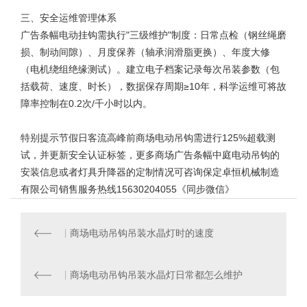
三、安全运维管理体系
广告条幅电动挂钩需执行"三级维护"制度：日常点检（钢丝绳磨
损、制动间隙）、月度保养（轴承润滑脂更换）、年度大修
（电机绕组绝缘测试）。建立电子档案记录每次吊装参数（包
括载荷、速度、时长），数据保存周期≥10年，科学运维可将故
障率控制在0.2次/千小时以内。
特别提示节假日客流高峰前
商场电动吊钩
需进行125%超载测
试，并更新安全认证标签，更多商场广告条幅中庭电动吊钩的
安装信息或者灯具升降器的定制情况可咨询保定卓恒机械制造
有限公司销售服务热线15630204055《同步微信》
商场电动吊钩吊装水晶灯时的速度
商场电动吊钩吊装水晶灯日常都怎么维护