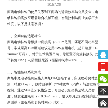
10:57:26
商场电动挂钩
的使用关系到了商场的运营效率与公共安全，电
动挂钩的高效应用需融合机械工程、智能控制与商业美学三大
维度，以下是注意事项：
一、空间功能适配标准
商场电动挂钩需根据中庭挑高（8-30m范围）匹配不同功率型
号，常规层高12m区域建议选用3kW变频电机（起升速度0.1-
1m/min可调）。对于艺术装置吊装，需配置万向旋转接头（水
平转角±15°）与防摆阻尼器（振幅抑制率≥80%）。
二、智能控制系统集成
商场中庭电动挂钩
应接入商场BIM运维平台，实现载荷实时监
测（精度±1kg）、故障自诊断（23种故障代码库）与远程急停
控制。通过5G+蓝牙双模定位，可自动识别吊装区域人员密
度，触发速度限制（＜0.3m/min）。建议每月进行控制系统冗
余测试（主备系统切换时间≤0.5秒）。