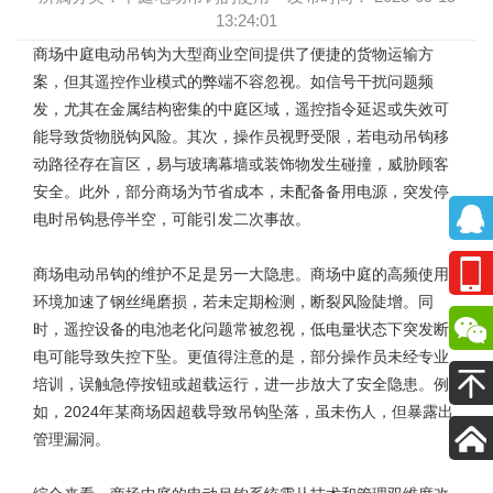
13:24:01
商场中庭电动吊钩
为大型商业空间提供了便捷的货物运输方
案，但其遥控作业模式的弊端不容忽视。如信号干扰问题频
发，尤其在金属结构密集的中庭区域，遥控指令延迟或失效可
能导致货物脱钩风险。其次，操作员视野受限，若电动吊钩移
动路径存在盲区，易与玻璃幕墙或装饰物发生碰撞，威胁顾客
安全。此外，部分商场为节省成本，未配备备用电源，突发停
电时吊钩悬停半空，可能引发二次事故。
商场电动吊钩的维护
不足是另一大隐患。商场中庭的高频使用
环境加速了钢丝绳磨损，若未定期检测，断裂风险陡增。同
时，遥控设备的电池老化问题常被忽视，低电量状态下突发断
电可能导致失控下坠。更值得注意的是，部分操作员未经专业
培训，误触急停按钮或超载运行，进一步放大了安全隐患。例
如，2024年某商场因超载导致吊钩坠落，虽未伤人，但暴露出
管理漏洞。