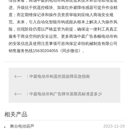
综合来看，商场中庭的电动吊钩系统需从技术和管理双维度改
进。升级抗干扰遥控模块、加装红外避障传感器可提升作业精
度；而定期维保记录和操作员资质审核则应纳入商场安全规
范。未来，引入自动化智能吊钩或能从根本上解决人为操作风
险，但现阶段仍需以严格监管为前提，确保这一便利工具真正
服务于商业空间的安全运营。更多
商场中庭广告条幅电动吊钩
的安装
信息及使用注意事项可咨询保定卓恒机械制造有限公司
销售服务热线15630204055《同步微信》。
中庭电动吊钩遥控器故障应急指南
中庭电动吊钩广告牌吊装限高标准是多少
相关产品
舞台电动葫芦
2023-12-29