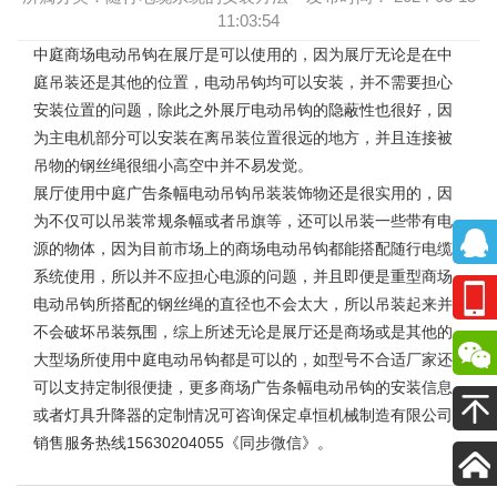
11:03:54
中庭商场电动吊钩
在展厅是可以使用的，因为展厅无论是在中
庭吊装还是其他的位置，电动吊钩均可以安装，并不需要担心
安装位置的问题，除此之外展厅电动吊钩的隐蔽性也很好，因
为主电机部分可以安装在离吊装位置很远的地方，并且连接被
吊物的钢丝绳很细小高空中并不易发觉。
展厅使用
中庭广告条幅电动吊钩
吊装装饰物还是很实用的，因
为不仅可以吊装常规条幅或者吊旗等，还可以吊装一些带有电
源的物体，因为目前市场上的商场电动吊钩都能搭配随行电缆
系统使用，所以并不应担心电源的问题，并且即便是重型商场
电动吊钩所搭配的钢丝绳的直径也不会太大，所以吊装起来并
不会破坏吊装氛围，综上所述无论是展厅还是商场或是其他的
大型场所使用中庭电动吊钩都是可以的，如型号不合适厂家还
可以支持定制很便捷，更多
商场广告条幅电动吊钩
的安装信息
或者灯具升降器的定制情况可咨询保定卓恒机械制造有限公司
销售服务热线15630204055《同步微信》。