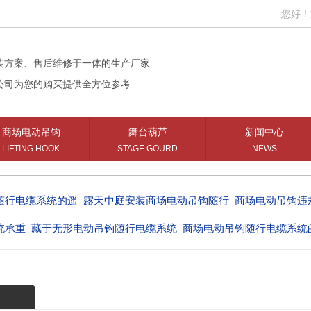
您好！欢迎
装方案、售后维修于一体的生产厂家
公司为您的购买提供全方位参考
商场电动吊钩
舞台葫芦
新闻中心
LIFTING HOOK
STAGE GOURD
NEWS
随行电缆系统的遥
露天中庭安装商场电动吊钩随行
商场电动吊钩违
统承重
藏于无形电动吊钩随行电缆系统
商场电动吊钩随行电缆系统
统型