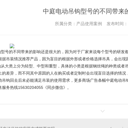
中庭电动吊钩型号的不同带来
所属分类：产品使用案例 发布时间： 202
钩
型号的不同带来的影响还是很大的，因为对于厂家来说每个型号的研发
根据吊装情况推荐产品，因为盲目的根据外形或者价格选择吊具，会出现
钩
从大类上分为轻型、中型和重型，具体的小类是根据钢丝绳的种类或者
上的差异，而不同其中原因的人在购买或者定制时会出现盲目选择的情况，例
动吊钩回去后未必能满足吊装的使用需求，更多
商场广告条幅中庭电动吊
服务热线15630204055《同步微信》。