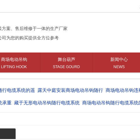
您好
装方案、售后维修于一体的生产厂家
公司为您的购买提供全方位参考
商场电动吊钩
舞台葫芦
新闻中心
LIFTING HOOK
STAGE GOURD
NEWS
随行电缆系统的遥
露天中庭安装商场电动吊钩随行
商场电动吊钩违
统承重
藏于无形电动吊钩随行电缆系统
商场电动吊钩随行电缆系统
统型