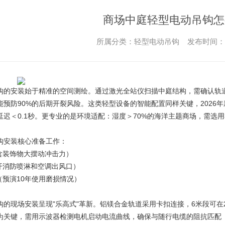
商场中庭轻型电动吊钩怎
所属分类：轻型电动吊钩 发布时间： 202
钩的安装
始于精准的空间测绘。通过激光全站仪扫描中庭结构，需确认轨道梁
预防90%的后期开裂风险。这类轻型设备的智能配置同样关键，2026年
迟＜0.1秒。更专业的是环境适配：湿度＞70%的海洋主题商场，需选用
钩
安装核心准备工作：
含装饰物大摆动冲击力）
避开消防喷淋和空调出风口）
（预演10年使用磨损情况）
钩的现场安装呈现"乐高式"革新。铝镁合金轨道采用卡扣连接，6米段可在
为关键，需用示波器检测电机启动电流曲线，确保与随行电缆的阻抗匹配