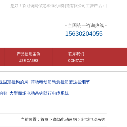
您好！欢迎访问保定卓恒机械制造有限公司主营产品：商场电动吊钩、
- 全国统一咨询热线 -
15630204055
产品使用案例
联系我们
USE CASES
CONTACT
规固定挂钩的风
商场电动吊钩悬挂吊篮这些细节
的实
大型商场电动吊钩随行电缆系统
当前位置：
首页
>
商场电动吊钩
>
轻型电动吊钩