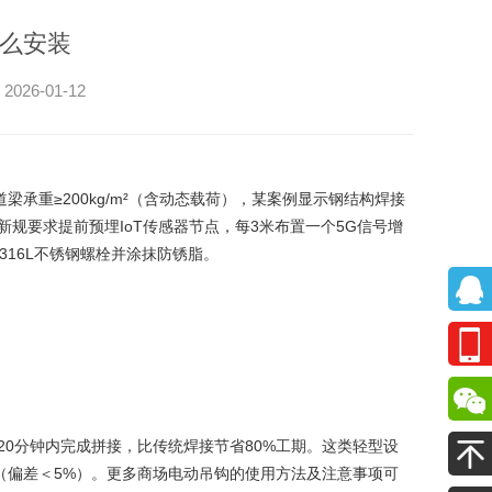
么安装
6-01-12
承重≥200kg/m²（含动态载荷），某案例显示钢结构焊接
新规要求提前预埋IoT传感器节点，每3米布置一个5G信号增
316L不锈钢螺栓并涂抹防锈脂。
20分钟内完成拼接，比传统焊接节省80%工期。这类轻型设
（偏差＜5%）。更多商场电动吊钩的使用方法及注意事项可