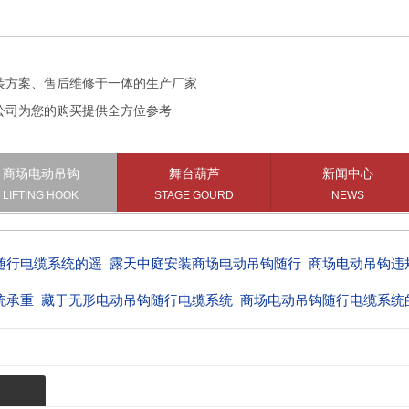
装方案、售后维修于一体的生产厂家
公司为您的购买提供全方位参考
商场电动吊钩
舞台葫芦
新闻中心
LIFTING HOOK
STAGE GOURD
NEWS
随行电缆系统的遥
露天中庭安装商场电动吊钩随行
商场电动吊钩违
统承重
藏于无形电动吊钩随行电缆系统
商场电动吊钩随行电缆系统
统型