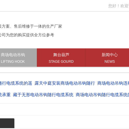
您好！欢迎访问
装方案、售后维修于一体的生产厂家
公司为您的购买提供全方位参考
商场电动吊钩
舞台葫芦
新闻中心
LIFTING HOOK
STAGE GOURD
NEWS
商场电动吊钩随行
商场电动吊钩违规固定挂钩的风
商场电动吊钩悬
缆系统
商场电动吊钩随行电缆系统的实
大型商场电动吊钩随行电缆
装须知