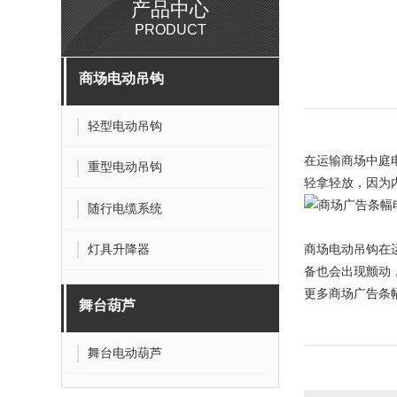
产品中心
PRODUCT
商场电动吊钩
轻型电动吊钩
在运输
商场中庭
重型电动吊钩
轻拿轻放，因为
随行电缆系统
灯具升降器
商场电动吊钩
在
备也会出现颤动
更多
商场广告条
舞台葫芦
舞台电动葫芦