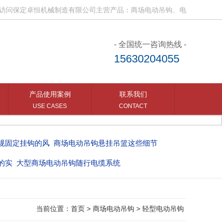
保定卓恒机械制造有限公司主营产品：商场电动吊钩、电动吊钩随行电缆
- 全国统一咨询热线 -
15630204055
产品使用案例
联系我们
USE CASES
CONTACT
挂吊篮这些细节
乱接电动吊钩随行电缆电源这些
系统
商场中庭电动吊钩的购买意见
当前位置：
首页
>
商场电动吊钩
>
轻型电动吊钩